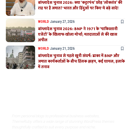
बांग्लादेश चुनाव 2026: क्या ‘कट्टरपंथ’ छोड़ ‘लोकतंत्र’ की
राह पर है जमात? भारत और हिंदुओं पर किए ये बड़े वादे!
WORLD
January 27, 2026
बांग्लादेश चुनाव 2026: BNP ने 1971 के ‘पाकिस्तानी
एजेंटों’ के खिलाफ खोला मोर्चा; मतदाताओं से की खास
अपील
WORLD
January 21, 2026
बांग्लादेश चुनाव से पहले खूनी संघर्ष: ढाका में BNP और
जमात कार्यकर्ताओं के बीच हिंसक झड़प, कई घायल, इलाके
में तनाव
Where Niche Finds Its Perfect
WordPress Match
From personal blogs to professional business websites,
ThemeRuby offers a wide range of stunning WordPress themes
thoughtfully crafted to suit every purpose and niche.