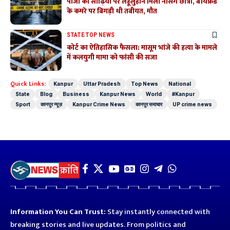
पीजी की सीढ़ियों पर लहूलुहान मिली नर्सिंग छात्रा, बॉयफ्रेंड
के कमरे पर बिगड़ी थी तबीयत, मौत
STATE
TOP NEWS
कोर्ट का ऐतिहासिक फैसला: मासूम भांजे की हत्या के मामले
में कलयुगी मामा को फांसी की सजा
Quick Links:
Kanpur
Uttar Pradesh
Top News
National
State
Blog
Business
Kanpur News
World
#Kanpur
Sport
कानपुर न्यूज़
Kanpur Crime News
कानपुर समाचार
UP crime news
Information You Can Trust:
Stay instantly connected with
breaking stories and live updates. From politics and