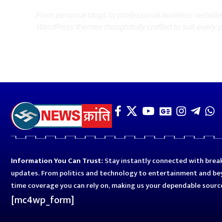
From personal blogs to professional business websit
WordPress themes thoughtfully crafted to suit every 
Information You Can Trust:
Stay instantly connected with break
updates. From politics and technology to entertainment and bey
time coverage you can rely on, making us your dependable sourc
[mc4wp_form]