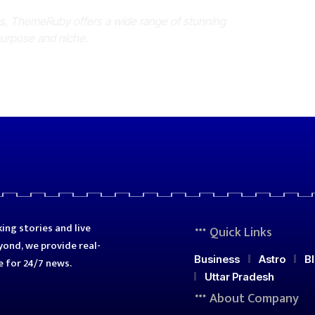
es, ThemeRuby offers a wide range of stunning
purpose and niche.
ing stories and live
Quick Links
ond, we provide real-
Business
Astro
B
e for 24/7 news.
Uttar Pradesh
About Company