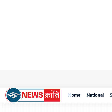
Home
National
S