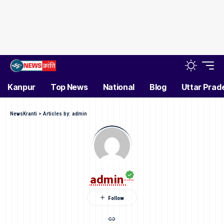
Kanpur
Top News
National
Blog
Uttar Prad
NewsKranti
>
Articles by: admin
admin