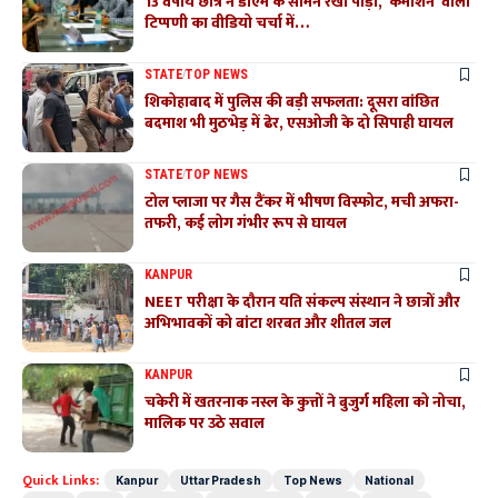
13 वर्षीय छात्र ने डीएम के सामने रखी पीड़ा, ‘कमीशन’ वाली
टिप्पणी का वीडियो चर्चा में…
STATE
TOP NEWS
शिकोहाबाद में पुलिस की बड़ी सफलता: दूसरा वांछित
बदमाश भी मुठभेड़ में ढेर, एसओजी के दो सिपाही घायल
STATE
TOP NEWS
टोल प्लाजा पर गैस टैंकर में भीषण विस्फोट, मची अफरा-
तफरी, कई लोग गंभीर रूप से घायल
KANPUR
NEET परीक्षा के दौरान यति संकल्प संस्थान ने छात्रों और
अभिभावकों को बांटा शरबत और शीतल जल
KANPUR
चकेरी में खतरनाक नस्ल के कुत्तों ने बुजुर्ग महिला को नोचा,
मालिक पर उठे सवाल
Quick Links:
Kanpur
Uttar Pradesh
Top News
National