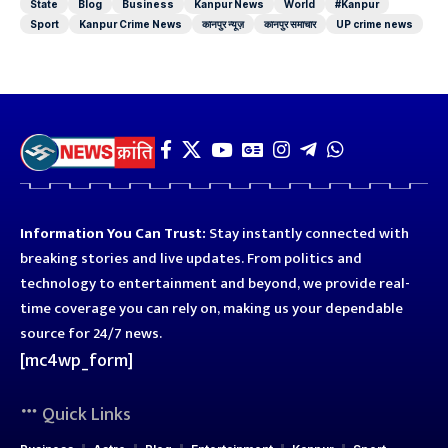
State
Blog
Business
Kanpur News
World
#Kanpur
Sport
Kanpur Crime News
कानपुर न्यूज़
कानपुर समाचार
UP crime news
Information You Can Trust:
Stay instantly connected with
breaking stories and live updates. From politics and
technology to entertainment and beyond, we provide real-
time coverage you can rely on, making us your dependable
source for 24/7 news.
[mc4wp_form]
Quick Links