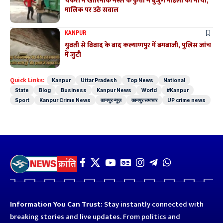
चकेरी में खतरनाक नस्ल के कुत्तों ने बुजुर्ग महिला को नोचा,
मालिक पर उठे सवाल
KANPUR
युवती से विवाद के बाद कल्याणपुर में बमबाजी, पुलिस जांच
में जुटी
Quick Links:
Kanpur
Uttar Pradesh
Top News
National
State
Blog
Business
Kanpur News
World
#Kanpur
Sport
Kanpur Crime News
कानपुर न्यूज़
कानपुर समाचार
UP crime news
Information You Can Trust:
Stay instantly connected with
breaking stories and live updates. From politics and