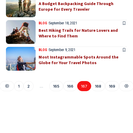
A Budget Backpacking Guide Through
Europe for Every Traveler
BLOG
September 18, 2021
Best Hiking Trails for Nature Lovers and
Where to Find Them
BLOG
September 9, 2021
Most Instagrammable Spots Around the
Globe for Your Travel Photos
1
2
…
165
166
167
168
169
Where Niche Finds Its Perfect
WordPress Match