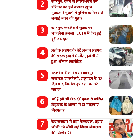
कानपुर: दबंग से मिलीभगत कर
परिवार पर दर्ज कराया झूठा
मुकदमा? युवती ने पुलिस कमिश्नर से
लगाई न्याय की गुहार
कानपुर: रेस्टोरेंट में युवक पर
जानलेवा हमला, CCTV में कैद हुई
पूरी वारदात
अतीक अहमद के बेटे अबान अहमद
की सड़क हादसे में मौत, झांसी में
हुआ भीषण एक्सीडेंट
पहली बारिश में धंसा कानपुर-
लखनऊ एक्सप्रेसवे, उद्घाटन के 13
दिन बाद निर्माण गुणवत्ता पर उठे
सवाल
‘कोई हमें भी छेड़ दो’ युवक से कथित
छेड़छाड़ के आरोप मे दो महिलाएं
गिरफ्तार
केंद्र सरकार में बड़ा फेरबदल, प्रह्लाद
जोशी को सौंपी गई शिक्षा मंत्रालय
की जिम्मेदारी