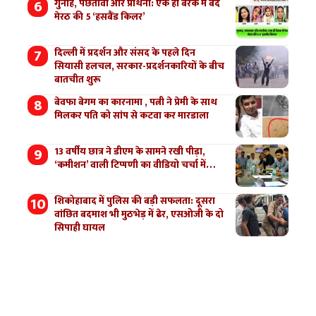
गुनाह, पछतावा और प्रार्थना: एक ही बैरक में बंद
मेरठ की 5 ‘हसबैंड किलर’
दिल्ली में प्रदर्शन और संसद के पहले दिन
सियासी हलचल, सरकार-प्रदर्शनकारियों के बीच
बातचीत शुरू
बेवफा बेगम का कारनामा , पत्नी ने प्रेमी के साथ
मिलकर पति को सांप से कटवा कर मारडाला
13 वर्षीय छात्र ने डीएम के सामने रखी पीड़ा,
‘कमीशन’ वाली टिप्पणी का वीडियो चर्चा में…
शिकोहाबाद में पुलिस की बड़ी सफलता: दूसरा
वांछित बदमाश भी मुठभेड़ में ढेर, एसओजी के दो
सिपाही घायल