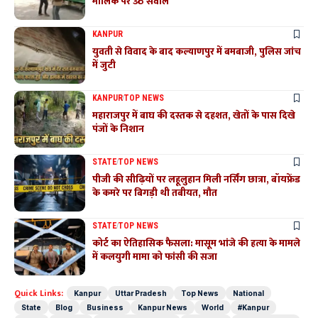
मालिक पर उठे सवाल
KANPUR
युवती से विवाद के बाद कल्याणपुर में बमबाजी, पुलिस जांच
में जुटी
KANPUR
TOP NEWS
महाराजपुर में बाघ की दस्तक से दहशत, खेतों के पास दिखे
पंजों के निशान
STATE
TOP NEWS
पीजी की सीढ़ियों पर लहूलुहान मिली नर्सिंग छात्रा, बॉयफ्रेंड
के कमरे पर बिगड़ी थी तबीयत, मौत
STATE
TOP NEWS
कोर्ट का ऐतिहासिक फैसला: मासूम भांजे की हत्या के मामले
में कलयुगी मामा को फांसी की सजा
Quick Links:
Kanpur
Uttar Pradesh
Top News
National
State
Blog
Business
Kanpur News
World
#Kanpur