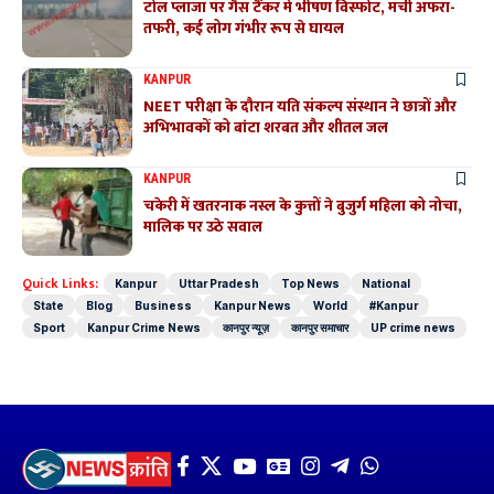
टोल प्लाजा पर गैस टैंकर में भीषण विस्फोट, मची अफरा-
तफरी, कई लोग गंभीर रूप से घायल
KANPUR
NEET परीक्षा के दौरान यति संकल्प संस्थान ने छात्रों और
अभिभावकों को बांटा शरबत और शीतल जल
KANPUR
चकेरी में खतरनाक नस्ल के कुत्तों ने बुजुर्ग महिला को नोचा,
मालिक पर उठे सवाल
Quick Links:
Kanpur
Uttar Pradesh
Top News
National
State
Blog
Business
Kanpur News
World
#Kanpur
Sport
Kanpur Crime News
कानपुर न्यूज़
कानपुर समाचार
UP crime news