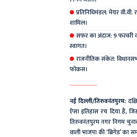
प्रतिनिधिमंडल: मेयर वी.वी.
शामिल।
सफर का अंदाज: 9 फरवरी को क
स्वागत।
राजनीतिक संकेत: विधानसभा च
फोकस।
नई दिल्ली/तिरुवनंतपुरम:
दक्ष
ऐसा इतिहास रच दिया है, जिसक
तिरुवनंतपुरम नगर निगम चुनाव 
वाली भाजपा की ‘ब्रिगेड’ का सम्