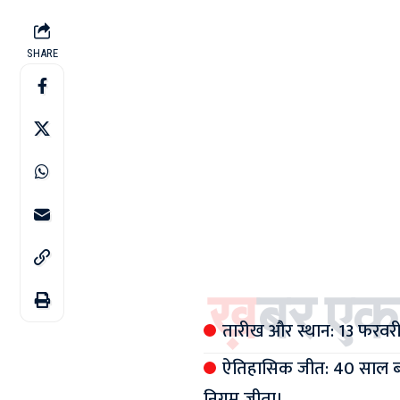
SHARE
ख़बर एक
तारीख और स्थान: 13 फरवरी क
ऐतिहासिक जीत: 40 साल बा
निगम जीता।