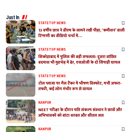
Just In
STATE
TOP NEWS
13 वर्षीय छात्र ने डीएम के सामने रखी पीड़ा, ‘कमीशन’ वाली
टिप्पणी का वीडियो चर्चा में…
STATE
TOP NEWS
शिकोहाबाद में पुलिस की बड़ी सफलता: दूसरा वांछित
बदमाश भी मुठभेड़ में ढेर, एसओजी के दो सिपाही घायल
STATE
TOP NEWS
टोल प्लाजा पर गैस टैंकर में भीषण विस्फोट, मची अफरा-
तफरी, कई लोग गंभीर रूप से घायल
KANPUR
NEET परीक्षा के दौरान यति संकल्प संस्थान ने छात्रों और
अभिभावकों को बांटा शरबत और शीतल जल
KANPUR