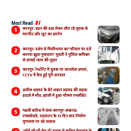
Most Read
कानपुर: बहन की दवा लेकर लौट रहे युवक से
मारपीट और लूट का आरोप
कानपुर: दबंग से मिलीभगत कर परिवार पर दर्ज
कराया झूठा मुकदमा? युवती ने पुलिस कमिश्नर
से लगाई न्याय की गुहार
कानपुर: रेस्टोरेंट में युवक पर जानलेवा हमला,
CCTV में कैद हुई पूरी वारदात
अतीक अहमद के बेटे अबान अहमद की सड़क
हादसे में मौत, झांसी में हुआ भीषण एक्सीडेंट
पहली बारिश में धंसा कानपुर-लखनऊ
एक्सप्रेसवे, उद्घाटन के 13 दिन बाद निर्माण
गुणवत्ता पर उठे सवाल
‘कोई हमें भी छेड़ दो’ युवक से कथित छेड़छाड़ के