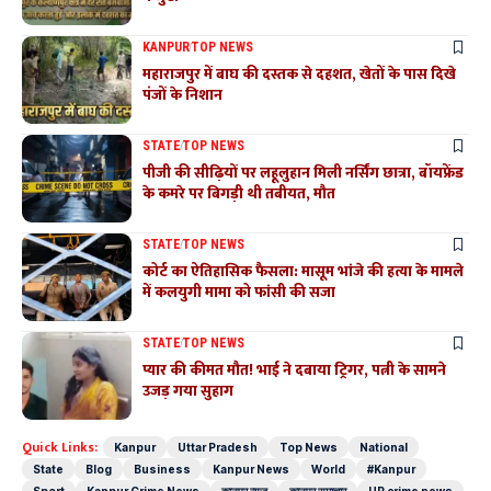
KANPUR
TOP NEWS
महाराजपुर में बाघ की दस्तक से दहशत, खेतों के पास दिखे
पंजों के निशान
STATE
TOP NEWS
पीजी की सीढ़ियों पर लहूलुहान मिली नर्सिंग छात्रा, बॉयफ्रेंड
के कमरे पर बिगड़ी थी तबीयत, मौत
STATE
TOP NEWS
कोर्ट का ऐतिहासिक फैसला: मासूम भांजे की हत्या के मामले
में कलयुगी मामा को फांसी की सजा
STATE
TOP NEWS
प्यार की कीमत मौत! भाई ने दबाया ट्रिगर, पत्नी के सामने
उजड़ गया सुहाग
Quick Links:
Kanpur
Uttar Pradesh
Top News
National
State
Blog
Business
Kanpur News
World
#Kanpur
Sport
Kanpur Crime News
कानपुर न्यूज़
कानपुर समाचार
UP crime news