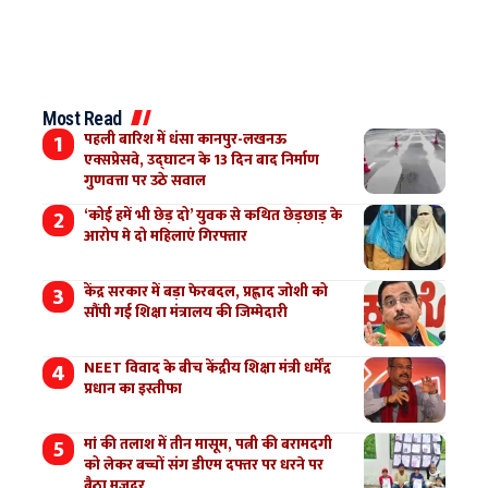
Most Read
पहली बारिश में धंसा कानपुर-लखनऊ
एक्सप्रेसवे, उद्घाटन के 13 दिन बाद निर्माण
गुणवत्ता पर उठे सवाल
‘कोई हमें भी छेड़ दो’ युवक से कथित छेड़छाड़ के
आरोप मे दो महिलाएं गिरफ्तार
केंद्र सरकार में बड़ा फेरबदल, प्रह्लाद जोशी को
सौंपी गई शिक्षा मंत्रालय की जिम्मेदारी
NEET विवाद के बीच केंद्रीय शिक्षा मंत्री धर्मेंद्र
प्रधान का इस्तीफा
मां की तलाश में तीन मासूम, पत्नी की बरामदगी
को लेकर बच्चों संग डीएम दफ्तर पर धरने पर
बैठा मजदूर