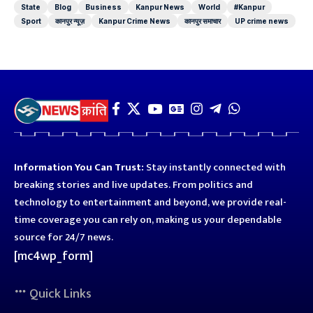
State
Blog
Business
Kanpur News
World
#Kanpur
Sport
कानपुर न्यूज़
Kanpur Crime News
कानपुर समाचार
UP crime news
Information You Can Trust:
Stay instantly connected with
breaking stories and live updates. From politics and
technology to entertainment and beyond, we provide real-
time coverage you can rely on, making us your dependable
source for 24/7 news.
[mc4wp_form]
Quick Links