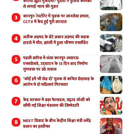
कराया झूठा मुकदमा? युवती ने पुलिस कमिश्नर
से लगाई न्याय की गुहार
कानपुर: रेस्टोरेंट में युवक पर जानलेवा हमला,
CCTV में कैद हुई पूरी वारदात
अतीक अहमद के बेटे अबान अहमद की सड़क
हादसे में मौत, झांसी में हुआ भीषण एक्सीडेंट
पहली बारिश में धंसा कानपुर-लखनऊ
एक्सप्रेसवे, उद्घाटन के 13 दिन बाद निर्माण
गुणवत्ता पर उठे सवाल
‘कोई हमें भी छेड़ दो’ युवक से कथित छेड़छाड़ के
आरोप मे दो महिलाएं गिरफ्तार
केंद्र सरकार में बड़ा फेरबदल, प्रह्लाद जोशी को
सौंपी गई शिक्षा मंत्रालय की जिम्मेदारी
NEET विवाद के बीच केंद्रीय शिक्षा मंत्री धर्मेंद्र
प्रधान का इस्तीफा