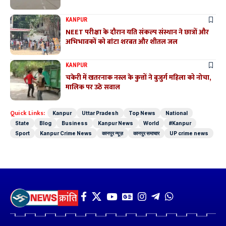
KANPUR
NEET परीक्षा के दौरान यति संकल्प संस्थान ने छात्रों और
अभिभावकों को बांटा शरबत और शीतल जल
KANPUR
चकेरी में खतरनाक नस्ल के कुत्तों ने बुजुर्ग महिला को नोचा,
मालिक पर उठे सवाल
Quick Links:
Kanpur
Uttar Pradesh
Top News
National
State
Blog
Business
Kanpur News
World
#Kanpur
Sport
Kanpur Crime News
कानपुर न्यूज़
कानपुर समाचार
UP crime news