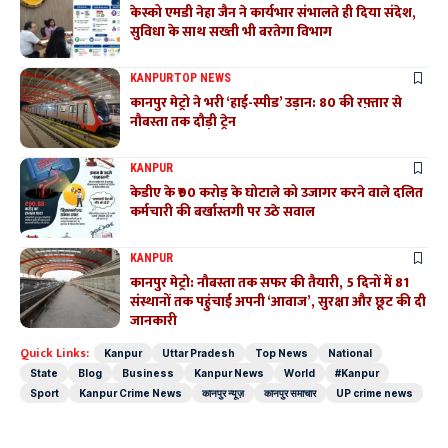
केस्को एमडी नेहा जैन ने कार्यभार संभालते ही दिया संदेश,
सुविधा के साथ सख्ती भी बरतेगा विभाग
KANPUR
TOP NEWS
कानपुर मेट्रो ने भरी ‘हाई-स्पीड’ उड़ान: 80 की रफ़्तार से
नौबस्ता तक दौड़ी ट्रेन
KANPUR
केडीए के ₹90 करोड़ के घोटाले को उजागर करने वाले दलित
कर्मचारी की बर्खास्तगी पर उठे सवाल
KANPUR
कानपुर मेट्रो: नौबस्ता तक सफर की तैयारी, 5 दिनों में 81
संस्थानों तक पहुंचाई अपनी ‘आवाज’, सुरक्षा और छूट की दी
जानकारी
Quick Links:
Kanpur
Uttar Pradesh
Top News
National
State
Blog
Business
Kanpur News
World
#Kanpur
Sport
Kanpur Crime News
कानपुर न्यूज़
कानपुर समाचार
UP crime news