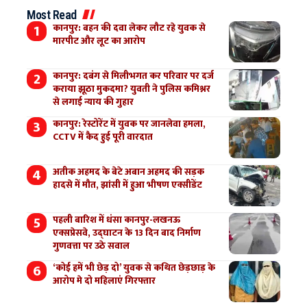
Most Read
कानपुर: बहन की दवा लेकर लौट रहे युवक से
मारपीट और लूट का आरोप
कानपुर: दबंग से मिलीभगत कर परिवार पर दर्ज
कराया झूठा मुकदमा? युवती ने पुलिस कमिश्नर
से लगाई न्याय की गुहार
कानपुर: रेस्टोरेंट में युवक पर जानलेवा हमला,
CCTV में कैद हुई पूरी वारदात
अतीक अहमद के बेटे अबान अहमद की सड़क
हादसे में मौत, झांसी में हुआ भीषण एक्सीडेंट
पहली बारिश में धंसा कानपुर-लखनऊ
एक्सप्रेसवे, उद्घाटन के 13 दिन बाद निर्माण
गुणवत्ता पर उठे सवाल
‘कोई हमें भी छेड़ दो’ युवक से कथित छेड़छाड़ के
आरोप मे दो महिलाएं गिरफ्तार