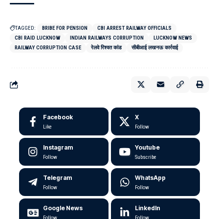
TAGGED:
BRIBE FOR PENSION
CBI ARREST RAILWAY OFFICIALS
CBI RAID LUCKNOW
INDIAN RAILWAYS CORRUPTION
LUCKNOW NEWS
RAILWAY CORRUPTION CASE
रेलवे रिश्वत कांड
सीबीआई लखनऊ कार्रवाई
Facebook
X
Like
Follow
Instagram
Youtube
Follow
Subscribe
Telegram
WhatsApp
Follow
Follow
Google News
LinkedIn
Follow
Follow