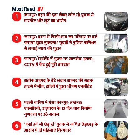
Most Read
कानपुर: बहन की दवा लेकर लौट रहे युवक से
मारपीट और लूट का आरोप
कानपुर: दबंग से मिलीभगत कर परिवार पर दर्ज
कराया झूठा मुकदमा? युवती ने पुलिस कमिश्नर
से लगाई न्याय की गुहार
कानपुर: रेस्टोरेंट में युवक पर जानलेवा हमला,
CCTV में कैद हुई पूरी वारदात
अतीक अहमद के बेटे अबान अहमद की सड़क
हादसे में मौत, झांसी में हुआ भीषण एक्सीडेंट
पहली बारिश में धंसा कानपुर-लखनऊ
एक्सप्रेसवे, उद्घाटन के 13 दिन बाद निर्माण
गुणवत्ता पर उठे सवाल
‘कोई हमें भी छेड़ दो’ युवक से कथित छेड़छाड़ के
आरोप मे दो महिलाएं गिरफ्तार