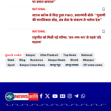
पर बयान वायरल”
NATIONAL
साउथ ब्लॉक से विदा हुआ PMO, प्रधानमंत्री बोले- “गुलामी
की मानसिकता छोड़, अब सेवा के संकल्प से चलेगा देश”
NATIONAL
राष्ट्रगीत को मिली नई गरिमा: ‘जन-गण-मन’ से पहले ‘वंदे
मातरम’
Quick Links:
Kanpur
Uttar Pradesh
Top News
National
State
Blog
Business
Kanpur News
World
#Kanpur
Sport
Kanpur Crime News
कानपुर न्यूज़
कानपुर समाचार
UP crime news