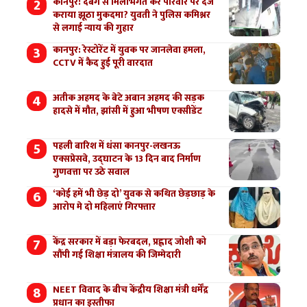
कानपुर: दबंग से मिलीभगत कर परिवार पर दर्ज
कराया झूठा मुकदमा? युवती ने पुलिस कमिश्नर
से लगाई न्याय की गुहार
कानपुर: रेस्टोरेंट में युवक पर जानलेवा हमला,
CCTV में कैद हुई पूरी वारदात
अतीक अहमद के बेटे अबान अहमद की सड़क
हादसे में मौत, झांसी में हुआ भीषण एक्सीडेंट
पहली बारिश में धंसा कानपुर-लखनऊ
एक्सप्रेसवे, उद्घाटन के 13 दिन बाद निर्माण
गुणवत्ता पर उठे सवाल
‘कोई हमें भी छेड़ दो’ युवक से कथित छेड़छाड़ के
आरोप मे दो महिलाएं गिरफ्तार
केंद्र सरकार में बड़ा फेरबदल, प्रह्लाद जोशी को
सौंपी गई शिक्षा मंत्रालय की जिम्मेदारी
NEET विवाद के बीच केंद्रीय शिक्षा मंत्री धर्मेंद्र
प्रधान का इस्तीफा