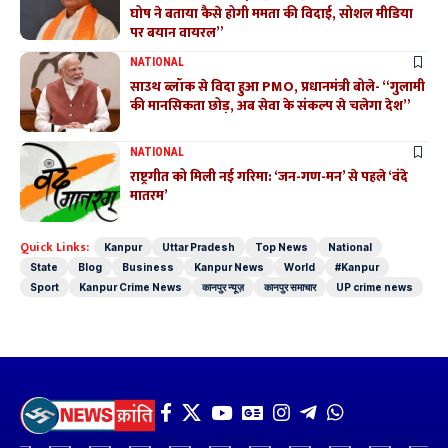
घोष ने बताया कैसे होगी ममता की विदाई, सोशल मीडिया
पर बयान वायरल”
NATIONAL
साउथ ब्लॉक से विदा हुआ PMO, प्रधानमंत्री बोले- “गुलामी
की मानसिकता छोड़, अब सेवा के संकल्प से चलेगा देश”
NATIONAL
राष्ट्रगीत को मिली नई गरिमा: ‘जन-गण-मन’ से पहले ‘वंदे
मातरम’
Quick Links:
Kanpur
Uttar Pradesh
Top News
National
State
Blog
Business
Kanpur News
World
#Kanpur
Sport
Kanpur Crime News
कानपुर न्यूज़
कानपुर समाचार
UP crime news