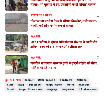
शिकोहाबाद में पुलिस की बड़ी सफलता: दूसरा वांछित
बदमाश भी मुठभेड़ में ढेर, एसओजी के दो सिपाही घायल
STATE
TOP NEWS
टोल प्लाजा पर गैस टैंकर में भीषण विस्फोट, मची अफरा-
तफरी, कई लोग गंभीर रूप से घायल
KANPUR
NEET परीक्षा के दौरान यति संकल्प संस्थान ने छात्रों और
अभिभावकों को बांटा शरबत और शीतल जल
KANPUR
चकेरी में खतरनाक नस्ल के कुत्तों ने बुजुर्ग महिला को नोचा,
मालिक पर उठे सवाल
Quick Links:
Kanpur
Uttar Pradesh
Top News
National
State
Blog
Business
Kanpur News
World
#Kanpur
Sport
Kanpur Crime News
कानपुर न्यूज़
कानपुर समाचार
UP crime news