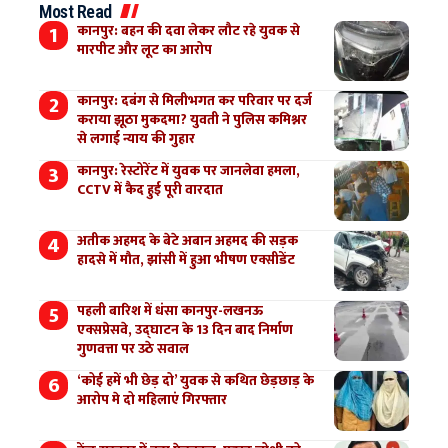
Most Read
कानपुर: बहन की दवा लेकर लौट रहे युवक से
मारपीट और लूट का आरोप
कानपुर: दबंग से मिलीभगत कर परिवार पर दर्ज
कराया झूठा मुकदमा? युवती ने पुलिस कमिश्नर
से लगाई न्याय की गुहार
कानपुर: रेस्टोरेंट में युवक पर जानलेवा हमला,
CCTV में कैद हुई पूरी वारदात
अतीक अहमद के बेटे अबान अहमद की सड़क
हादसे में मौत, झांसी में हुआ भीषण एक्सीडेंट
पहली बारिश में धंसा कानपुर-लखनऊ
एक्सप्रेसवे, उद्घाटन के 13 दिन बाद निर्माण
गुणवत्ता पर उठे सवाल
‘कोई हमें भी छेड़ दो’ युवक से कथित छेड़छाड़ के
आरोप मे दो महिलाएं गिरफ्तार