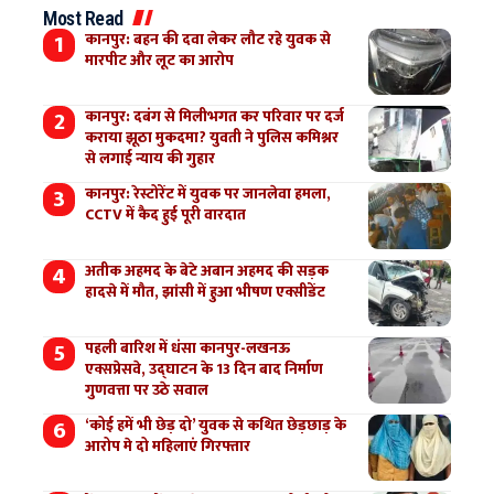
Most Read
कानपुर: बहन की दवा लेकर लौट रहे युवक से
मारपीट और लूट का आरोप
कानपुर: दबंग से मिलीभगत कर परिवार पर दर्ज
कराया झूठा मुकदमा? युवती ने पुलिस कमिश्नर
से लगाई न्याय की गुहार
कानपुर: रेस्टोरेंट में युवक पर जानलेवा हमला,
CCTV में कैद हुई पूरी वारदात
अतीक अहमद के बेटे अबान अहमद की सड़क
हादसे में मौत, झांसी में हुआ भीषण एक्सीडेंट
पहली बारिश में धंसा कानपुर-लखनऊ
एक्सप्रेसवे, उद्घाटन के 13 दिन बाद निर्माण
गुणवत्ता पर उठे सवाल
‘कोई हमें भी छेड़ दो’ युवक से कथित छेड़छाड़ के
आरोप मे दो महिलाएं गिरफ्तार