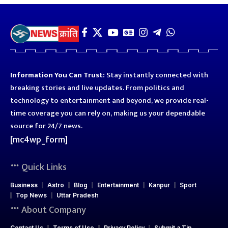
Information You Can Trust:
Stay instantly connected with
breaking stories and live updates. From politics and
technology to entertainment and beyond, we provide real-
time coverage you can rely on, making us your dependable
source for 24/7 news.
[mc4wp_form]
Quick Links
Business
Astro
Blog
Entertainment
Kanpur
Sport
Top News
Uttar Pradesh
About Company
Contact Us
Terms of Use
Privacy Policy
Submit a Tip