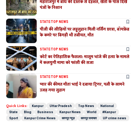
महाराजपुर में बाघ की दस्तक से दहशत, खेतों के पास दिखे
पंजों के निशान
STATE
TOP NEWS
पीजी की सीढ़ियों पर लहूलुहान मिली नर्सिंग छात्रा, बॉयफ्रेंड
के कमरे पर बिगड़ी थी तबीयत, मौत
STATE
TOP NEWS
कोर्ट का ऐतिहासिक फैसला: मासूम भांजे की हत्या के मामले
में कलयुगी मामा को फांसी की सजा
STATE
TOP NEWS
प्यार की कीमत मौत! भाई ने दबाया ट्रिगर, पत्नी के सामने
उजड़ गया सुहाग
Quick Links:
Kanpur
Uttar Pradesh
Top News
National
State
Blog
Business
Kanpur News
World
#Kanpur
Sport
Kanpur Crime News
कानपुर न्यूज़
कानपुर समाचार
UP crime news