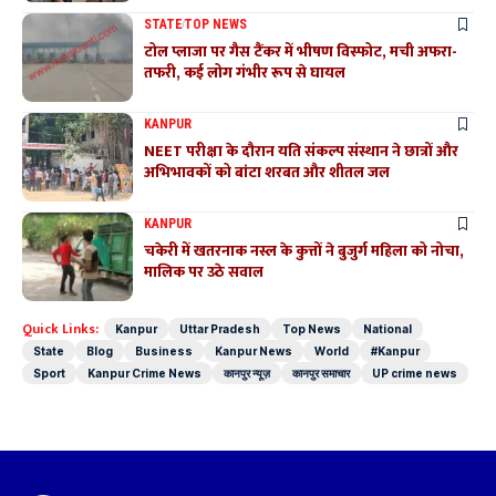
STATE
TOP NEWS
टोल प्लाजा पर गैस टैंकर में भीषण विस्फोट, मची अफरा-
तफरी, कई लोग गंभीर रूप से घायल
KANPUR
NEET परीक्षा के दौरान यति संकल्प संस्थान ने छात्रों और
अभिभावकों को बांटा शरबत और शीतल जल
KANPUR
चकेरी में खतरनाक नस्ल के कुत्तों ने बुजुर्ग महिला को नोचा,
मालिक पर उठे सवाल
Quick Links:
Kanpur
Uttar Pradesh
Top News
National
State
Blog
Business
Kanpur News
World
#Kanpur
Sport
Kanpur Crime News
कानपुर न्यूज़
कानपुर समाचार
UP crime news