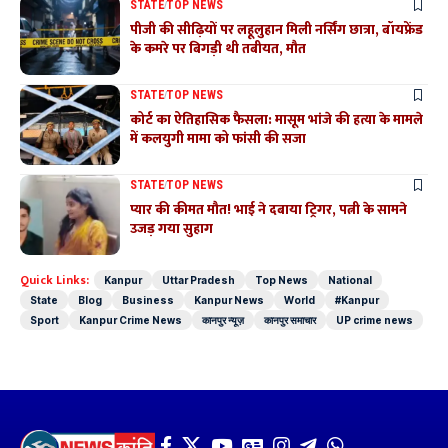
STATE
TOP NEWS
पीजी की सीढ़ियों पर लहूलुहान मिली नर्सिंग छात्रा, बॉयफ्रेंड
के कमरे पर बिगड़ी थी तबीयत, मौत
STATE
TOP NEWS
कोर्ट का ऐतिहासिक फैसला: मासूम भांजे की हत्या के मामले
में कलयुगी मामा को फांसी की सजा
STATE
TOP NEWS
प्यार की कीमत मौत! भाई ने दबाया ट्रिगर, पत्नी के सामने
उजड़ गया सुहाग
Quick Links:
Kanpur
Uttar Pradesh
Top News
National
State
Blog
Business
Kanpur News
World
#Kanpur
Sport
Kanpur Crime News
कानपुर न्यूज़
कानपुर समाचार
UP crime news