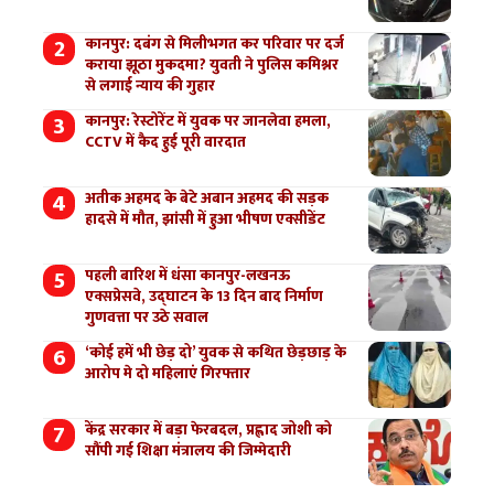
कानपुर: दबंग से मिलीभगत कर परिवार पर दर्ज
कराया झूठा मुकदमा? युवती ने पुलिस कमिश्नर
से लगाई न्याय की गुहार
कानपुर: रेस्टोरेंट में युवक पर जानलेवा हमला,
CCTV में कैद हुई पूरी वारदात
अतीक अहमद के बेटे अबान अहमद की सड़क
हादसे में मौत, झांसी में हुआ भीषण एक्सीडेंट
पहली बारिश में धंसा कानपुर-लखनऊ
एक्सप्रेसवे, उद्घाटन के 13 दिन बाद निर्माण
गुणवत्ता पर उठे सवाल
‘कोई हमें भी छेड़ दो’ युवक से कथित छेड़छाड़ के
आरोप मे दो महिलाएं गिरफ्तार
केंद्र सरकार में बड़ा फेरबदल, प्रह्लाद जोशी को
सौंपी गई शिक्षा मंत्रालय की जिम्मेदारी