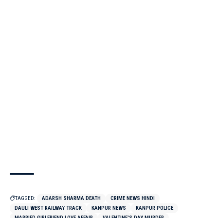
TAGGED:
ADARSH SHARMA DEATH
CRIME NEWS HINDI
DAULI WEST RAILWAY TRACK
KANPUR NEWS
KANPUR POLICE
MARRIED GIRLFRIEND LOVE AFFAIR
VALENTINE'S DAY MURDER