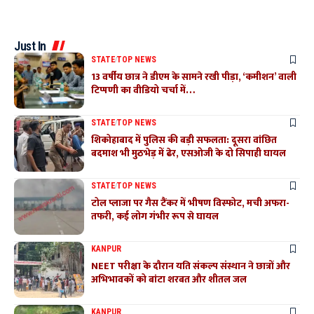
Just In
STATE
TOP NEWS
13 वर्षीय छात्र ने डीएम के सामने रखी पीड़ा, ‘कमीशन’ वाली
टिप्पणी का वीडियो चर्चा में…
STATE
TOP NEWS
शिकोहाबाद में पुलिस की बड़ी सफलता: दूसरा वांछित
बदमाश भी मुठभेड़ में ढेर, एसओजी के दो सिपाही घायल
STATE
TOP NEWS
टोल प्लाजा पर गैस टैंकर में भीषण विस्फोट, मची अफरा-
तफरी, कई लोग गंभीर रूप से घायल
KANPUR
NEET परीक्षा के दौरान यति संकल्प संस्थान ने छात्रों और
अभिभावकों को बांटा शरबत और शीतल जल
KANPUR