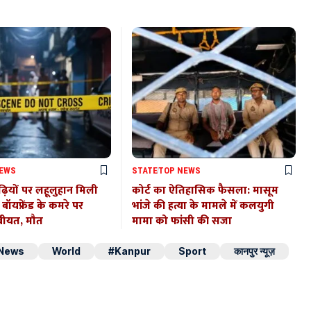
NEWS
STATE
TOP NEWS
़ियों पर लहूलुहान मिली
कोर्ट का ऐतिहासिक फैसला: मासूम
ा, बॉयफ्रेंड के कमरे पर
भांजे की हत्या के मामले में कलयुगी
बीयत, मौत
मामा को फांसी की सजा
 News
World
#Kanpur
Sport
कानपुर न्यूज़