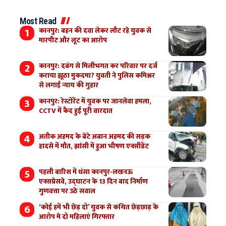
Most Read
कानपुर: बहन की दवा लेकर लौट रहे युवक से
मारपीट और लूट का आरोप
कानपुर: दबंग से मिलीभगत कर परिवार पर दर्ज
कराया झूठा मुकदमा? युवती ने पुलिस कमिश्नर
से लगाई न्याय की गुहार
कानपुर: रेस्टोरेंट में युवक पर जानलेवा हमला,
CCTV में कैद हुई पूरी वारदात
अतीक अहमद के बेटे अबान अहमद की सड़क
हादसे में मौत, झांसी में हुआ भीषण एक्सीडेंट
पहली बारिश में धंसा कानपुर-लखनऊ
एक्सप्रेसवे, उद्घाटन के 13 दिन बाद निर्माण
गुणवत्ता पर उठे सवाल
‘कोई हमें भी छेड़ दो’ युवक से कथित छेड़छाड़ के
आरोप मे दो महिलाएं गिरफ्तार