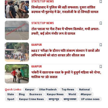
STATE
TOP NEWS
शिकोहाबाद में पुलिस की बड़ी सफलता: दूसरा वांछित
बदमाश भी मुठभेड़ में ढेर, एसओजी के दो सिपाही घायल
STATE
TOP NEWS
टोल प्लाजा पर गैस टैंकर में भीषण विस्फोट, मची अफरा-
तफरी, कई लोग गंभीर रूप से घायल
KANPUR
NEET परीक्षा के दौरान यति संकल्प संस्थान ने छात्रों और
अभिभावकों को बांटा शरबत और शीतल जल
KANPUR
चकेरी में खतरनाक नस्ल के कुत्तों ने बुजुर्ग महिला को नोचा,
मालिक पर उठे सवाल
Quick Links:
Kanpur
Uttar Pradesh
Top News
National
State
Blog
Business
Kanpur News
World
#Kanpur
Sport
Kanpur Crime News
कानपुर न्यूज़
कानपुर समाचार
UP crime news