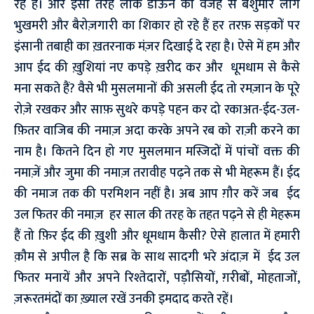
रहे हैं। और इसी तरह लाॅक डाऊन की वजह से बेशुमार लोग
भुखमरी और बैरोज़गारी का शिकार हो रहे हैं हर तरफ़ सड़कों पर
इंसानी तबाही का ख़तरनाक मंज़र दिखाई दे रहा है। ऐसे में हम और
आप ईद की ख़ुशियां नए कपड़े ख़रीद कर और धूमधाम से कैसे
मना सकते हैं? वैसे भी मुसलमानों की असली ईद तो रमज़ान के पूरे
रोज़े रखकर और साफ़ सुथरे कपड़े पहन कर दो रकाअत-ईद-उल-
फ़ितर वाजिब की नमाज़ अदा करके अपने रब को राज़ी करने का
नाम है। कितने दिन हो गए मुसलमान मस्जिदों में पांचों वक्त की
नमाज़ें और जुमा की नमाज़ तरावीह पढ़ने तक से भी मेहरूम हैं। ईद
की नमाज तक की परमिशन नहीं है। अब आप ग़ौर करें जब ईद
उल फितर की नमाज़ हर साल की तरह के तहत पढ़ने से ही मेहरूम
हैं तो फ़िर ईद की ख़ुशी और धूमधाम कैसी? ऐसे हालात में हमारी
क़ौम से अपील है कि सब्र के साथ सादगी भरे अंदाज़ में ईद उल
फितर मनायें और अपने रिश्तेदारों, पड़ौसियों, ग़रीबों, मोहताजों,
ज़रूरतमंदों का ख़्याल रखें उनकी इमदाद करते रहें।