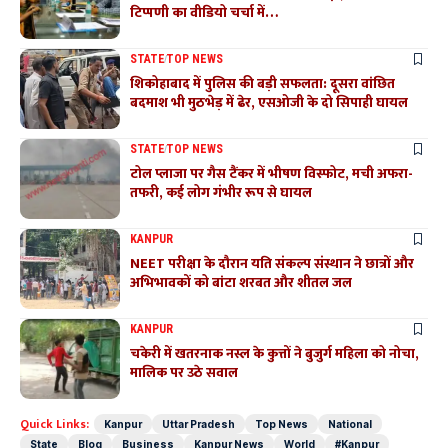
टिप्पणी का वीडियो चर्चा में…
STATE
TOP NEWS
शिकोहाबाद में पुलिस की बड़ी सफलता: दूसरा वांछित
बदमाश भी मुठभेड़ में ढेर, एसओजी के दो सिपाही घायल
STATE
TOP NEWS
टोल प्लाजा पर गैस टैंकर में भीषण विस्फोट, मची अफरा-
तफरी, कई लोग गंभीर रूप से घायल
KANPUR
NEET परीक्षा के दौरान यति संकल्प संस्थान ने छात्रों और
अभिभावकों को बांटा शरबत और शीतल जल
KANPUR
चकेरी में खतरनाक नस्ल के कुत्तों ने बुजुर्ग महिला को नोचा,
मालिक पर उठे सवाल
Quick Links:
Kanpur
Uttar Pradesh
Top News
National
State
Blog
Business
Kanpur News
World
#Kanpur