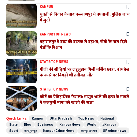
KANPUR
युवती से विवाद के बाद कल्याणपुर में बमबाजी, पुलिस जांच
में जुटी
KANPUR
TOP NEWS
महाराजपुर में बाघ की दस्तक से दहशत, खेतों के पास दिखे
पंजों के निशान
STATE
TOP NEWS
पीजी की सीढ़ियों पर लहूलुहान मिली नर्सिंग छात्रा, बॉयफ्रेंड
के कमरे पर बिगड़ी थी तबीयत, मौत
STATE
TOP NEWS
कोर्ट का ऐतिहासिक फैसला: मासूम भांजे की हत्या के मामले
में कलयुगी मामा को फांसी की सजा
Quick Links:
Kanpur
Uttar Pradesh
Top News
National
State
Blog
Business
Kanpur News
World
#Kanpur
Sport
कानपुर न्यूज़
Kanpur Crime News
कानपुर समाचार
UP crime news