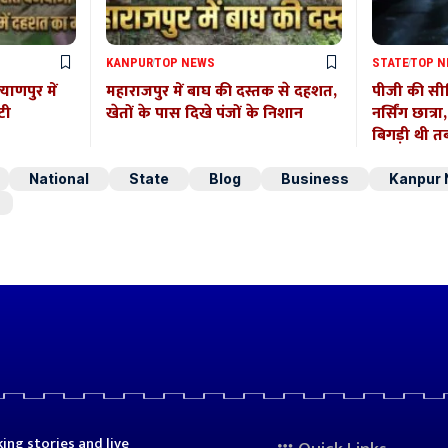
KANPUR
TOP NEWS
STATE
TOP 
याणपुर में
महाराजपुर में बाघ की दस्तक से दहशत,
पीजी की सीढ
टी
खेतों के पास दिखे पंजों के निशान
नर्सिंग छात्र
बिगड़ी थी त
National
State
Blog
Business
Kanpur
ing stories and live