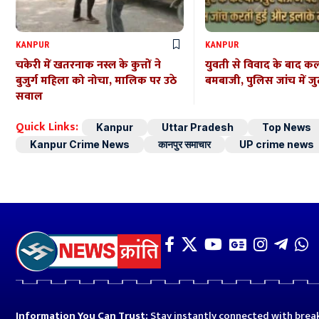
KANPUR
KANPUR
चकेरी में खतरनाक नस्ल के कुत्तों ने
युवती से विवाद के बाद कल्
बुजुर्ग महिला को नोचा, मालिक पर उठे
बमबाजी, पुलिस जांच में जु
सवाल
Quick Links:
Kanpur
Uttar Pradesh
Top News
Kanpur Crime News
कानपुर समाचार
UP crime news
Information You Can Trust:
Stay instantly connected with break