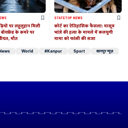
NEWS
STATE
TOP NEWS
़ियों पर लहूलुहान मिली
कोर्ट का ऐतिहासिक फैसला: मासूम
ा, बॉयफ्रेंड के कमरे पर
भांजे की हत्या के मामले में कलयुगी
बीयत, मौत
मामा को फांसी की सजा
 News
World
#Kanpur
Sport
कानपुर न्यूज़