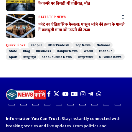
के कमरे पर बिगड़ी थी तबीयत, मौत
STATE
TOP NEWS
कोर्ट का ऐतिहासिक फैसला: मासूम भांजे की हत्या के मामले
में कलयुगी मामा को फांसी की सजा
Quick Links:
Kanpur
Uttar Pradesh
Top News
National
State
Blog
Business
Kanpur News
World
#Kanpur
Sport
कानपुर न्यूज़
Kanpur Crime News
कानपुर समाचार
UP crime news
Information You Can Trust:
Stay instantly connected with
breaking stories and live updates. From politics and