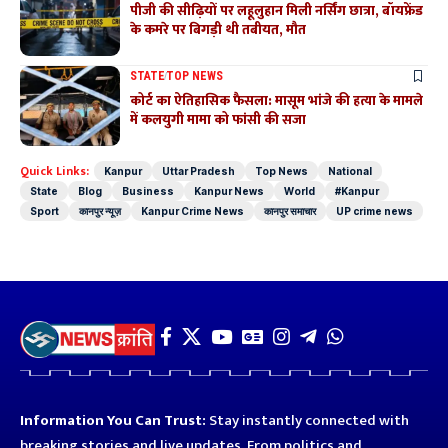
पीजी की सीढ़ियों पर लहूलुहान मिली नर्सिंग छात्रा, बॉयफ्रेंड
के कमरे पर बिगड़ी थी तबीयत, मौत
STATE
TOP NEWS
कोर्ट का ऐतिहासिक फैसला: मासूम भांजे की हत्या के मामले
में कलयुगी मामा को फांसी की सजा
Quick Links:
Kanpur
Uttar Pradesh
Top News
National
State
Blog
Business
Kanpur News
World
#Kanpur
Sport
कानपुर न्यूज़
Kanpur Crime News
कानपुर समाचार
UP crime news
Information You Can Trust:
Stay instantly connected with
breaking stories and live updates. From politics and