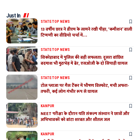
Just In
STATE
TOP NEWS
13 वर्षीय छात्र ने डीएम के सामने रखी पीड़ा, ‘कमीशन’ वाली
टिप्पणी का वीडियो चर्चा में…
STATE
TOP NEWS
शिकोहाबाद में पुलिस की बड़ी सफलता: दूसरा वांछित
बदमाश भी मुठभेड़ में ढेर, एसओजी के दो सिपाही घायल
STATE
TOP NEWS
टोल प्लाजा पर गैस टैंकर में भीषण विस्फोट, मची अफरा-
तफरी, कई लोग गंभीर रूप से घायल
KANPUR
NEET परीक्षा के दौरान यति संकल्प संस्थान ने छात्रों और
अभिभावकों को बांटा शरबत और शीतल जल
KANPUR