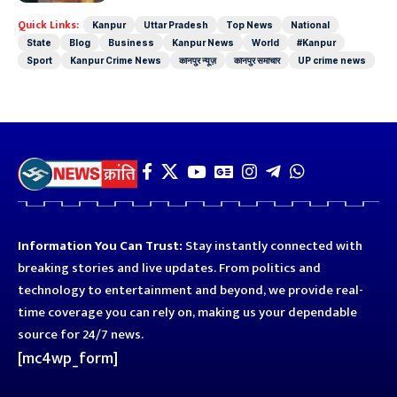
Quick Links:
Kanpur
Uttar Pradesh
Top News
National
State
Blog
Business
Kanpur News
World
#Kanpur
Sport
Kanpur Crime News
कानपुर न्यूज़
कानपुर समाचार
UP crime news
Information You Can Trust:
Stay instantly connected with
breaking stories and live updates. From politics and
technology to entertainment and beyond, we provide real-
time coverage you can rely on, making us your dependable
source for 24/7 news.
[mc4wp_form]