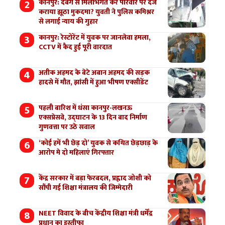
कानपुर: दबंग से मिलीभगत कर परिवार पर दर्ज
कराया झूठा मुकदमा? युवती ने पुलिस कमिश्नर
से लगाई न्याय की गुहार
कानपुर: रेस्टोरेंट में युवक पर जानलेवा हमला,
CCTV में कैद हुई पूरी वारदात
अतीक अहमद के बेटे अबान अहमद की सड़क
हादसे में मौत, झांसी में हुआ भीषण एक्सीडेंट
पहली बारिश में धंसा कानपुर-लखनऊ
एक्सप्रेसवे, उद्घाटन के 13 दिन बाद निर्माण
गुणवत्ता पर उठे सवाल
‘कोई हमें भी छेड़ दो’ युवक से कथित छेड़छाड़ के
आरोप मे दो महिलाएं गिरफ्तार
केंद्र सरकार में बड़ा फेरबदल, प्रह्लाद जोशी को
सौंपी गई शिक्षा मंत्रालय की जिम्मेदारी
NEET विवाद के बीच केंद्रीय शिक्षा मंत्री धर्मेंद्र
प्रधान का इस्तीफा