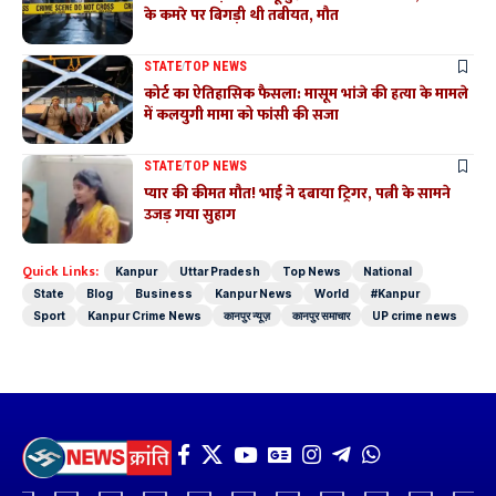
के कमरे पर बिगड़ी थी तबीयत, मौत
STATE
TOP NEWS
कोर्ट का ऐतिहासिक फैसला: मासूम भांजे की हत्या के मामले
में कलयुगी मामा को फांसी की सजा
STATE
TOP NEWS
प्यार की कीमत मौत! भाई ने दबाया ट्रिगर, पत्नी के सामने
उजड़ गया सुहाग
Quick Links:
Kanpur
Uttar Pradesh
Top News
National
State
Blog
Business
Kanpur News
World
#Kanpur
Sport
Kanpur Crime News
कानपुर न्यूज़
कानपुर समाचार
UP crime news