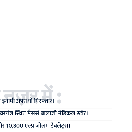
 नज़र में :
 इनामी अपराधी गिरफ्तार।
वरगंज स्थित मैसर्स बालाजी मेडिकल स्टोर।
र 10,800 एल्प्राजोलम टैबलेट्स।