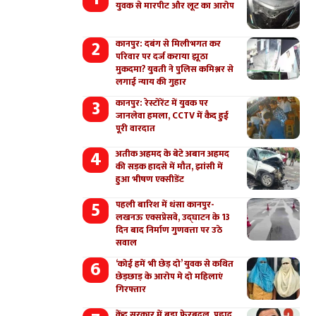
युवक से मारपीट और लूट का आरोप
कानपुर: दबंग से मिलीभगत कर
परिवार पर दर्ज कराया झूठा
मुकदमा? युवती ने पुलिस कमिश्नर से
लगाई न्याय की गुहार
कानपुर: रेस्टोरेंट में युवक पर
जानलेवा हमला, CCTV में कैद हुई
पूरी वारदात
अतीक अहमद के बेटे अबान अहमद
की सड़क हादसे में मौत, झांसी में
हुआ भीषण एक्सीडेंट
पहली बारिश में धंसा कानपुर-
लखनऊ एक्सप्रेसवे, उद्घाटन के 13
दिन बाद निर्माण गुणवत्ता पर उठे
सवाल
‘कोई हमें भी छेड़ दो’ युवक से कथित
छेड़छाड़ के आरोप मे दो महिलाएं
गिरफ्तार
केंद्र सरकार में बड़ा फेरबदल, प्रह्लाद