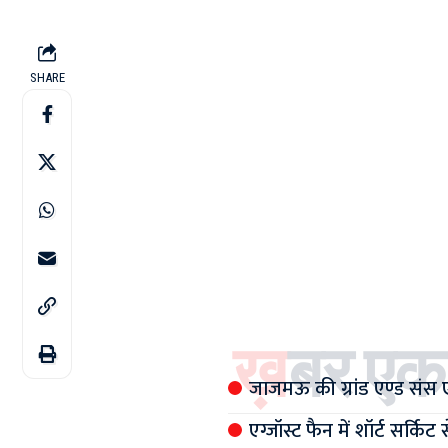
SHARE
ख़बर एक
जाजमऊ की ग्रांड एण्ड संस 
एग्जॉस्ट फैन में शॉर्ट सर्कि