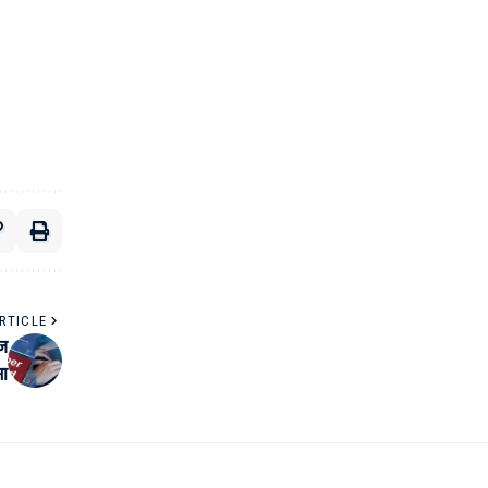
RTICLE
ेज
सा