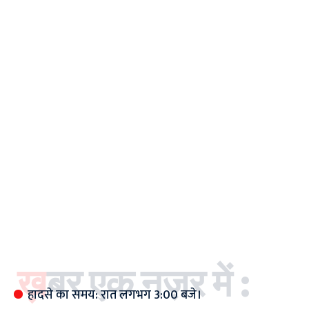
ख़बर एक नज़र में :
हादसे का समय: रात लगभग 3:00 बजे।