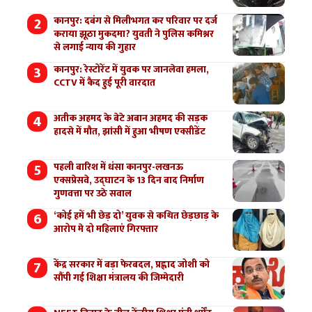
कानपुर: दबंग से मिलीभगत कर परिवार पर दर्ज
कराया झूठा मुकदमा? युवती ने पुलिस कमिश्नर
से लगाई न्याय की गुहार
कानपुर: रेस्टोरेंट में युवक पर जानलेवा हमला,
CCTV में कैद हुई पूरी वारदात
अतीक अहमद के बेटे अबान अहमद की सड़क
हादसे में मौत, झांसी में हुआ भीषण एक्सीडेंट
पहली बारिश में धंसा कानपुर-लखनऊ
एक्सप्रेसवे, उद्घाटन के 13 दिन बाद निर्माण
गुणवत्ता पर उठे सवाल
‘कोई हमें भी छेड़ दो’ युवक से कथित छेड़छाड़ के
आरोप मे दो महिलाएं गिरफ्तार
केंद्र सरकार में बड़ा फेरबदल, प्रह्लाद जोशी को
सौंपी गई शिक्षा मंत्रालय की जिम्मेदारी