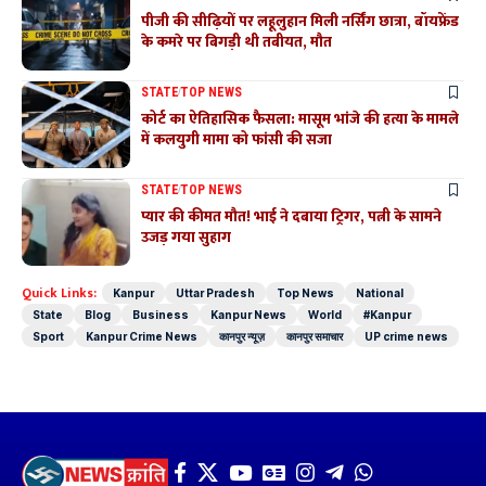
पीजी की सीढ़ियों पर लहूलुहान मिली नर्सिंग छात्रा, बॉयफ्रेंड
के कमरे पर बिगड़ी थी तबीयत, मौत
STATE
TOP NEWS
कोर्ट का ऐतिहासिक फैसला: मासूम भांजे की हत्या के मामले
में कलयुगी मामा को फांसी की सजा
STATE
TOP NEWS
प्यार की कीमत मौत! भाई ने दबाया ट्रिगर, पत्नी के सामने
उजड़ गया सुहाग
Quick Links:
Kanpur
Uttar Pradesh
Top News
National
State
Blog
Business
Kanpur News
World
#Kanpur
Sport
Kanpur Crime News
कानपुर न्यूज़
कानपुर समाचार
UP crime news