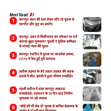
Most Read
कानपुर: बहन की दवा लेकर लौट रहे युवक से
मारपीट और लूट का आरोप
कानपुर: दबंग से मिलीभगत कर परिवार पर दर्ज
कराया झूठा मुकदमा? युवती ने पुलिस कमिश्नर
से लगाई न्याय की गुहार
कानपुर: रेस्टोरेंट में युवक पर जानलेवा हमला,
CCTV में कैद हुई पूरी वारदात
अतीक अहमद के बेटे अबान अहमद की सड़क
हादसे में मौत, झांसी में हुआ भीषण एक्सीडेंट
पहली बारिश में धंसा कानपुर-लखनऊ
एक्सप्रेसवे, उद्घाटन के 13 दिन बाद निर्माण
गुणवत्ता पर उठे सवाल
‘कोई हमें भी छेड़ दो’ युवक से कथित छेड़छाड़ के
आरोप मे दो महिलाएं गिरफ्तार