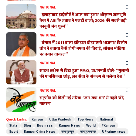
NATIONAL
“इलाहाबाद हाईकोर्ट में आज क्या हुआ? श्रीकृष्ण जन्मभूमि
केस में ASI के जवाब ने पलटी बाजी; 2026 की सबसे बड़ी
कानूनी जंग शुरू!”
NATIONAL
“बंगाल में 2011 वाला इतिहास दोहराएगी भाजपा? दिलीप
घोष ने बताया कैसे होगी ममता की विदाई, सोशल मीडिया
पर बयान वायरल”
NATIONAL
साउथ ब्लॉक से विदा हुआ PMO, प्रधानमंत्री बोले- “गुलामी
की मानसिकता छोड़, अब सेवा के संकल्प से चलेगा देश”
NATIONAL
राष्ट्रगीत को मिली नई गरिमा: ‘जन-गण-मन’ से पहले ‘वंदे
मातरम’
Quick Links:
Kanpur
Uttar Pradesh
Top News
National
State
Blog
Business
Kanpur News
World
#Kanpur
Sport
Kanpur Crime News
कानपुर न्यूज़
कानपुर समाचार
UP crime news