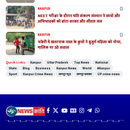
KANPUR
NEET परीक्षा के दौरान यति संकल्प संस्थान ने छात्रों और
अभिभावकों को बांटा शरबत और शीतल जल
KANPUR
चकेरी में खतरनाक नस्ल के कुत्तों ने बुजुर्ग महिला को नोचा,
मालिक पर उठे सवाल
Quick Links:
Kanpur
Uttar Pradesh
Top News
National
State
Blog
Business
Kanpur News
World
#Kanpur
Sport
Kanpur Crime News
कानपुर न्यूज़
कानपुर समाचार
UP crime news