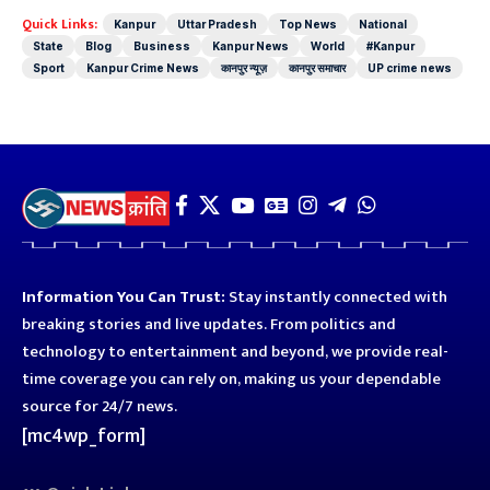
Quick Links:
Kanpur
Uttar Pradesh
Top News
National
State
Blog
Business
Kanpur News
World
#Kanpur
Sport
Kanpur Crime News
कानपुर न्यूज़
कानपुर समाचार
UP crime news
Information You Can Trust:
Stay instantly connected with
breaking stories and live updates. From politics and
technology to entertainment and beyond, we provide real-
time coverage you can rely on, making us your dependable
source for 24/7 news.
[mc4wp_form]