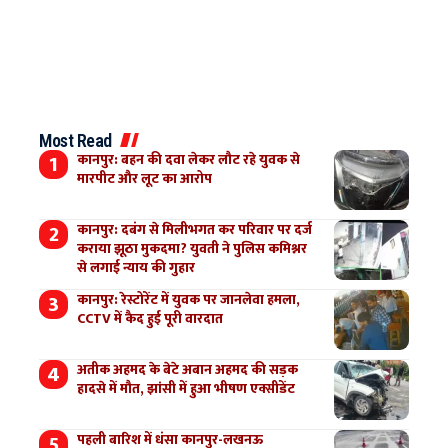
Most Read
कानपुर: बहन की दवा लेकर लौट रहे युवक से
मारपीट और लूट का आरोप
कानपुर: दबंग से मिलीभगत कर परिवार पर दर्ज
कराया झूठा मुकदमा? युवती ने पुलिस कमिश्नर
से लगाई न्याय की गुहार
कानपुर: रेस्टोरेंट में युवक पर जानलेवा हमला,
CCTV में कैद हुई पूरी वारदात
अतीक अहमद के बेटे अबान अहमद की सड़क
हादसे में मौत, झांसी में हुआ भीषण एक्सीडेंट
पहली बारिश में धंसा कानपुर-लखनऊ