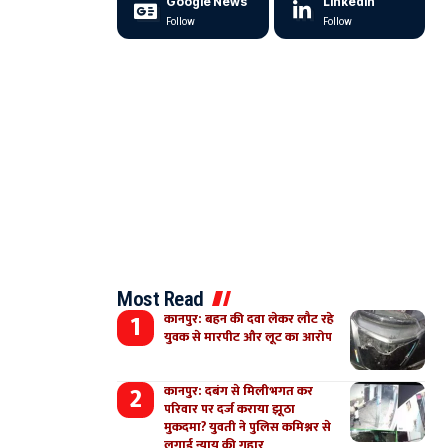
Google News
LinkedIn
Follow
Follow
Most Read
कानपुर: बहन की दवा लेकर लौट रहे
युवक से मारपीट और लूट का आरोप
कानपुर: दबंग से मिलीभगत कर
परिवार पर दर्ज कराया झूठा
मुकदमा? युवती ने पुलिस कमिश्नर से
लगाई न्याय की गुहार