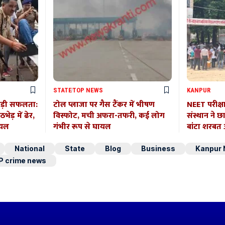
STATE
TOP NEWS
KANPUR
बड़ी सफलता:
टोल प्लाजा पर गैस टैंकर में भीषण
NEET परीक्ष
ेड़ में ढेर,
विस्फोट, मची अफरा-तफरी, कई लोग
संस्थान ने छ
ायल
गंभीर रूप से घायल
बांटा शरब
National
State
Blog
Business
Kanpur
P crime news