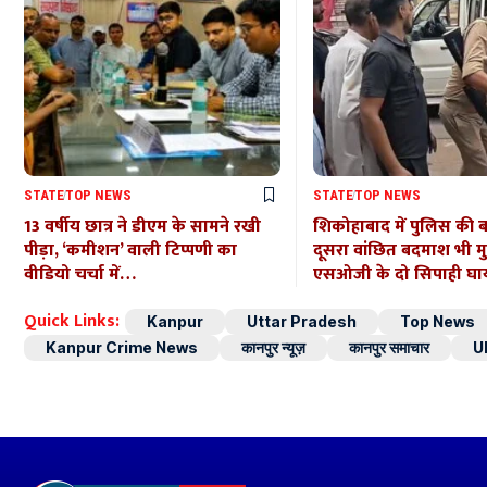
STATE
TOP NEWS
STATE
TOP NEWS
13 वर्षीय छात्र ने डीएम के सामने रखी
शिकोहाबाद में पुलिस की 
पीड़ा, ‘कमीशन’ वाली टिप्पणी का
दूसरा वांछित बदमाश भी मुठभ
वीडियो चर्चा में…
एसओजी के दो सिपाही घ
Quick Links:
Kanpur
Uttar Pradesh
Top News
Kanpur Crime News
कानपुर न्यूज़
कानपुर समाचार
U