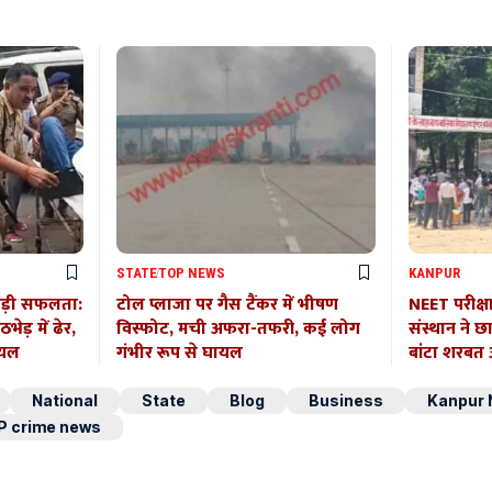
STATE
TOP NEWS
KANPUR
बड़ी सफलता:
टोल प्लाजा पर गैस टैंकर में भीषण
NEET परीक्ष
ेड़ में ढेर,
विस्फोट, मची अफरा-तफरी, कई लोग
संस्थान ने छ
ायल
गंभीर रूप से घायल
बांटा शरब
National
State
Blog
Business
Kanpur
P crime news