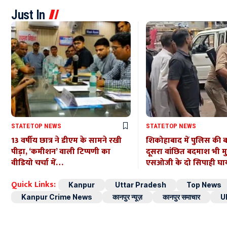
Just In
STATE
TOP NEWS
STATE
TOP NEWS
13 वर्षीय छात्र ने डीएम के सामने रखी
शिकोहाबाद में पुलिस की 
पीड़ा, ‘कमीशन’ वाली टिप्पणी का
दूसरा वांछित बदमाश भी मुठभ
वीडियो चर्चा में…
एसओजी के दो सिपाही घ
Quick Links:
Kanpur
Uttar Pradesh
Top News
Kanpur Crime News
कानपुर न्यूज़
कानपुर समाचार
U