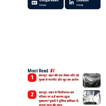
Google News
LinkedIn
Follow
Follow
Most Read
कानपुर: बहन की दवा लेकर लौट रहे
युवक से मारपीट और लूट का आरोप
कानपुर: दबंग से मिलीभगत कर
परिवार पर दर्ज कराया झूठा
मुकदमा? युवती ने पुलिस कमिश्नर से
लगाई न्याय की गुहार