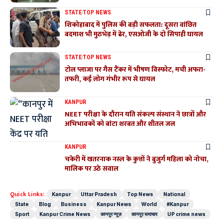
STATE
TOP NEWS
शिकोहाबाद में पुलिस की बड़ी सफलता: दूसरा वांछित
बदमाश भी मुठभेड़ में ढेर, एसओजी के दो सिपाही घायल
STATE
TOP NEWS
टोल प्लाजा पर गैस टैंकर में भीषण विस्फोट, मची अफरा-
तफरी, कई लोग गंभीर रूप से घायल
KANPUR
NEET परीक्षा के दौरान यति संकल्प संस्थान ने छात्रों और
अभिभावकों को बांटा शरबत और शीतल जल
KANPUR
चकेरी में खतरनाक नस्ल के कुत्तों ने बुजुर्ग महिला को नोचा,
मालिक पर उठे सवाल
Quick Links:
Kanpur
Uttar Pradesh
Top News
National
State
Blog
Business
Kanpur News
World
#Kanpur
Sport
Kanpur Crime News
कानपुर न्यूज़
कानपुर समाचार
UP crime news