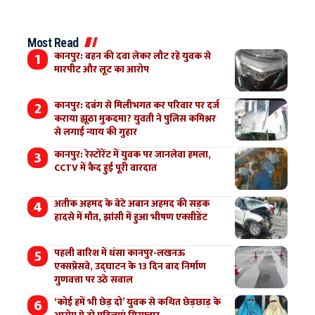
Most Read
कानपुर: बहन की दवा लेकर लौट रहे युवक से
मारपीट और लूट का आरोप
कानपुर: दबंग से मिलीभगत कर परिवार पर दर्ज
कराया झूठा मुकदमा? युवती ने पुलिस कमिश्नर
से लगाई न्याय की गुहार
कानपुर: रेस्टोरेंट में युवक पर जानलेवा हमला,
CCTV में कैद हुई पूरी वारदात
अतीक अहमद के बेटे अबान अहमद की सड़क
हादसे में मौत, झांसी में हुआ भीषण एक्सीडेंट
पहली बारिश में धंसा कानपुर-लखनऊ
एक्सप्रेसवे, उद्घाटन के 13 दिन बाद निर्माण
गुणवत्ता पर उठे सवाल
‘कोई हमें भी छेड़ दो’ युवक से कथित छेड़छाड़ के