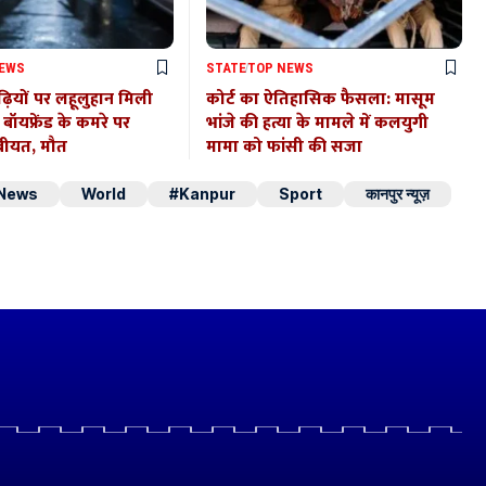
NEWS
STATE
TOP NEWS
़ियों पर लहूलुहान मिली
कोर्ट का ऐतिहासिक फैसला: मासूम
ा, बॉयफ्रेंड के कमरे पर
भांजे की हत्या के मामले में कलयुगी
बीयत, मौत
मामा को फांसी की सजा
 News
World
#Kanpur
Sport
कानपुर न्यूज़