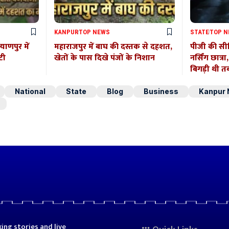
KANPUR
TOP NEWS
STATE
TOP 
याणपुर में
महाराजपुर में बाघ की दस्तक से दहशत,
पीजी की सीढ
टी
खेतों के पास दिखे पंजों के निशान
नर्सिंग छात्र
बिगड़ी थी त
National
State
Blog
Business
Kanpur
ing stories and live