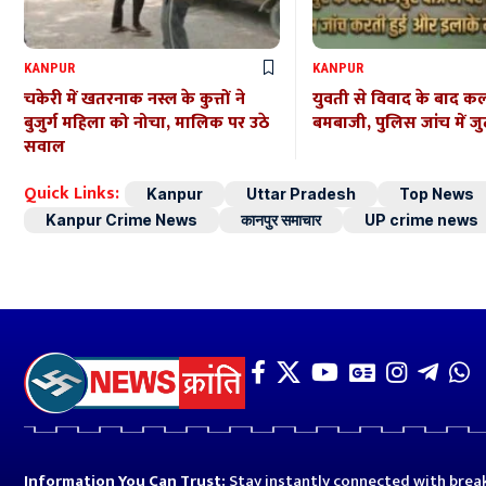
KANPUR
KANPUR
चकेरी में खतरनाक नस्ल के कुत्तों ने
युवती से विवाद के बाद कल्
बुजुर्ग महिला को नोचा, मालिक पर उठे
बमबाजी, पुलिस जांच में जु
सवाल
Quick Links:
Kanpur
Uttar Pradesh
Top News
Kanpur Crime News
कानपुर समाचार
UP crime news
Information You Can Trust:
Stay instantly connected with break