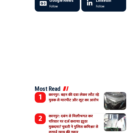
Google News
LinkedIn
Follow
Follow
Most Read
कानपुर: बहन की दवा लेकर लौट रहे
युवक से मारपीट और लूट का आरोप
कानपुर: दबंग से मिलीभगत कर
परिवार पर दर्ज कराया झूठा
मुकदमा? युवती ने पुलिस कमिश्नर से
लगाई न्याय की गुहार