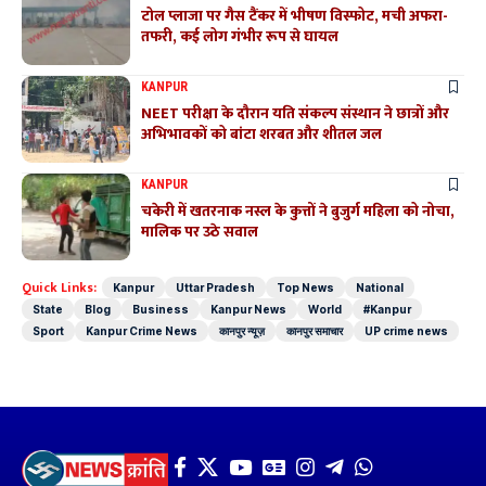
टोल प्लाजा पर गैस टैंकर में भीषण विस्फोट, मची अफरा-
तफरी, कई लोग गंभीर रूप से घायल
KANPUR
NEET परीक्षा के दौरान यति संकल्प संस्थान ने छात्रों और
अभिभावकों को बांटा शरबत और शीतल जल
KANPUR
चकेरी में खतरनाक नस्ल के कुत्तों ने बुजुर्ग महिला को नोचा,
मालिक पर उठे सवाल
Quick Links:
Kanpur
Uttar Pradesh
Top News
National
State
Blog
Business
Kanpur News
World
#Kanpur
Sport
Kanpur Crime News
कानपुर न्यूज़
कानपुर समाचार
UP crime news