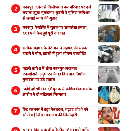
कानपुर: दबंग से मिलीभगत कर परिवार पर दर्ज
कराया झूठा मुकदमा? युवती ने पुलिस कमिश्नर
से लगाई न्याय की गुहार
कानपुर: रेस्टोरेंट में युवक पर जानलेवा हमला,
CCTV में कैद हुई पूरी वारदात
अतीक अहमद के बेटे अबान अहमद की सड़क
हादसे में मौत, झांसी में हुआ भीषण एक्सीडेंट
पहली बारिश में धंसा कानपुर-लखनऊ
एक्सप्रेसवे, उद्घाटन के 13 दिन बाद निर्माण
गुणवत्ता पर उठे सवाल
‘कोई हमें भी छेड़ दो’ युवक से कथित छेड़छाड़ के
आरोप मे दो महिलाएं गिरफ्तार
केंद्र सरकार में बड़ा फेरबदल, प्रह्लाद जोशी को
सौंपी गई शिक्षा मंत्रालय की जिम्मेदारी
NEET विवाद के बीच केंद्रीय शिक्षा मंत्री धर्मेंद्र