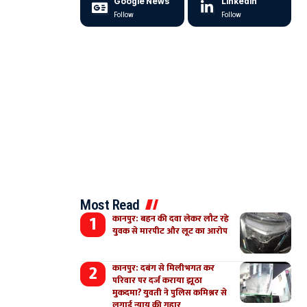
Google News
LinkedIn
Follow
Follow
Most Read
कानपुर: बहन की दवा लेकर लौट रहे
युवक से मारपीट और लूट का आरोप
कानपुर: दबंग से मिलीभगत कर
परिवार पर दर्ज कराया झूठा
मुकदमा? युवती ने पुलिस कमिश्नर से
लगाई न्याय की गुहार