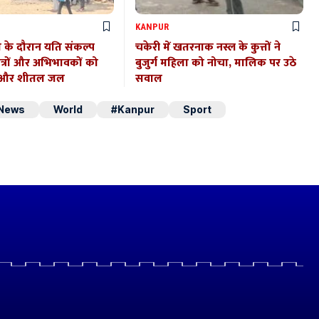
KANPUR
ा के दौरान यति संकल्प
चकेरी में खतरनाक नस्ल के कुत्तों ने
ात्रों और अभिभावकों को
बुजुर्ग महिला को नोचा, मालिक पर उठे
त और शीतल जल
सवाल
 News
World
#Kanpur
Sport