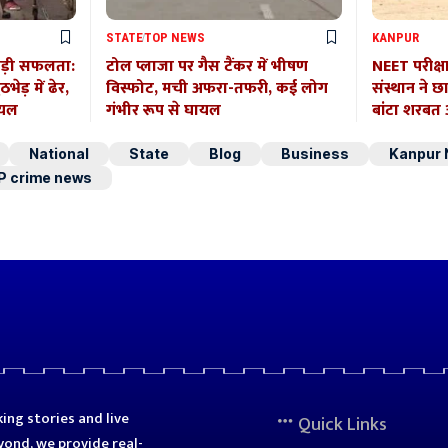
STATE
TOP NEWS
KANPUR
बड़ी सफलता:
टोल प्लाजा पर गैस टैंकर में भीषण
NEET परीक्ष
ेड़ में ढेर,
विस्फोट, मची अफरा-तफरी, कई लोग
संस्थान ने छ
ायल
गंभीर रूप से घायल
बांटा शरब
National
State
Blog
Business
Kanpur
P crime news
ing stories and live
Quick Links
ond, we provide real-