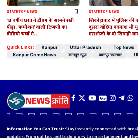
STATE
TOP NEWS
STATE
TOP NEWS
13 वर्षीय छात्र ने डीएम के सामने रखी
शिकोहाबाद में पुलिस की 
पीड़ा, ‘कमीशन’ वाली टिप्पणी का
दूसरा वांछित बदमाश भी मुठभ
वीडियो चर्चा में…
एसओजी के दो सिपाही घ
Quick Links:
Kanpur
Uttar Pradesh
Top News
Kanpur Crime News
कानपुर न्यूज़
कानपुर समाचार
U
Information You Can Trust:
Stay instantly connected with break
updates. From politics and technology to entertainment and bey