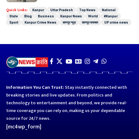
Quick Links:
Kanpur
Uttar Pradesh
Top News
National
State
Blog
Business
Kanpur News
World
#Kanpur
Sport
Kanpur Crime News
कानपुर न्यूज़
कानपुर समाचार
UP crime news
Information You Can Trust:
Stay instantly connected with
breaking stories and live updates. From politics and
technology to entertainment and beyond, we provide real-
time coverage you can rely on, making us your dependable
source for 24/7 news.
[mc4wp_form]