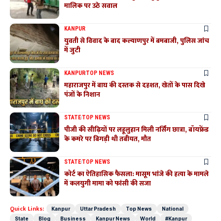
मालिक पर उठे सवाल
KANPUR
युवती से विवाद के बाद कल्याणपुर में बमबाजी, पुलिस जांच
में जुटी
KANPUR
TOP NEWS
महाराजपुर में बाघ की दस्तक से दहशत, खेतों के पास दिखे
पंजों के निशान
STATE
TOP NEWS
पीजी की सीढ़ियों पर लहूलुहान मिली नर्सिंग छात्रा, बॉयफ्रेंड
के कमरे पर बिगड़ी थी तबीयत, मौत
STATE
TOP NEWS
कोर्ट का ऐतिहासिक फैसला: मासूम भांजे की हत्या के मामले
में कलयुगी मामा को फांसी की सजा
Quick Links:
Kanpur
Uttar Pradesh
Top News
National
State
Blog
Business
Kanpur News
World
#Kanpur